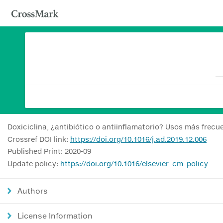
Doxiciclina, ¿antibiótico o antiinflamatorio? Usos más frec
Crossref DOI link:
https://doi.org/10.1016/j.ad.2019.12.006
Published Print: 2020-09
Update policy:
https://doi.org/10.1016/elsevier_cm_policy
Authors
License Information