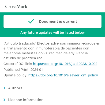
Document is current
Any future updates will be listed below
[Artículo traducido] Efectos adversos inmunomediados en
el tratamiento con inmunoterapia de pacientes con
melanoma metastásico vs. régimen de adyuvancia:
estudio de práctica real
Crossref DOI link:
https://doi.org/10.1016/j.ad.2023.10.002
Published Print: 2024-01
Update policy:
https://doi.org/10.1016/elsevier_cm_policy
Authors
License Information