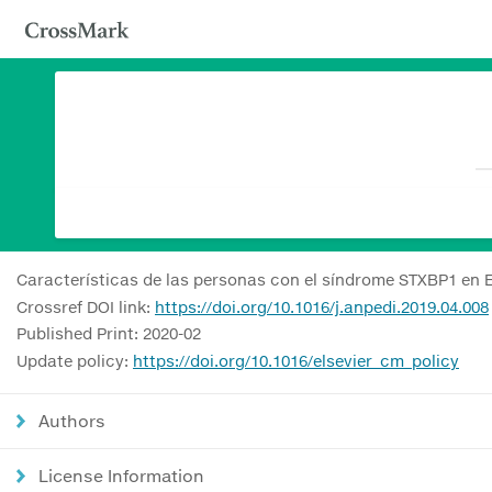
Características de las personas con el síndrome STXBP1 en 
Crossref DOI link:
https://doi.org/10.1016/j.anpedi.2019.04.008
Published Print: 2020-02
Update policy:
https://doi.org/10.1016/elsevier_cm_policy
Authors
License Information