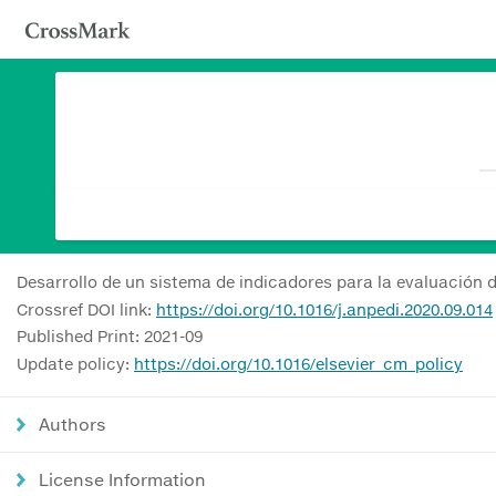
Desarrollo de un sistema de indicadores para la evaluación d
Crossref DOI link:
https://doi.org/10.1016/j.anpedi.2020.09.014
Published Print: 2021-09
Update policy:
https://doi.org/10.1016/elsevier_cm_policy
Authors
License Information