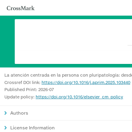
La atención centrada en la persona con pluripatología: desde
Crossref DOI link:
https://doi.org/10.1016/j.aprim.2025.103440
Published Print: 2026-07
Update policy:
https://doi.org/10.1016/elsevier_cm_policy
Authors
License Information