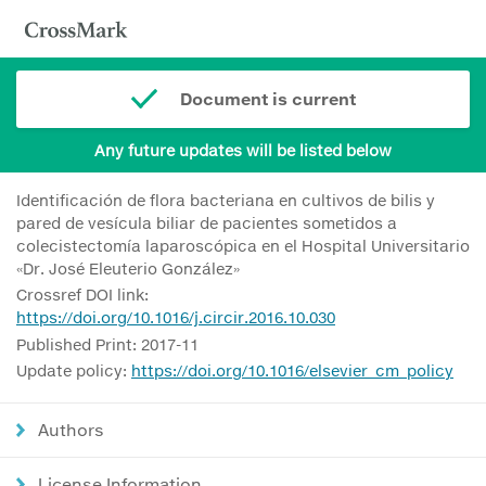
Document is current
Any future updates will be listed below
Identificación de flora bacteriana en cultivos de bilis y
pared de vesícula biliar de pacientes sometidos a
colecistectomía laparoscópica en el Hospital Universitario
«Dr. José Eleuterio González»
Crossref DOI link:
https://doi.org/10.1016/j.circir.2016.10.030
Published Print: 2017-11
Update policy:
https://doi.org/10.1016/elsevier_cm_policy
Authors
License Information