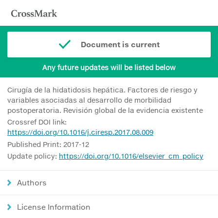
Document is current
Any future updates will be listed below
Cirugía de la hidatidosis hepática. Factores de riesgo y
variables asociadas al desarrollo de morbilidad
postoperatoria. Revisión global de la evidencia existente
Crossref DOI link:
https://doi.org/10.1016/j.ciresp.2017.08.009
Published Print: 2017-12
Update policy:
https://doi.org/10.1016/elsevier_cm_policy
Authors
License Information