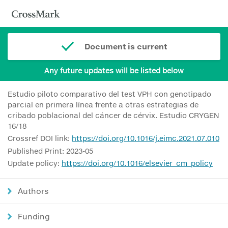
Document is current
Any future updates will be listed below
Estudio piloto comparativo del test VPH con genotipado
parcial en primera línea frente a otras estrategias de
cribado poblacional del cáncer de cérvix. Estudio CRYGEN
16/18
Crossref DOI link:
https://doi.org/10.1016/j.eimc.2021.07.010
Published Print: 2023-05
Update policy:
https://doi.org/10.1016/elsevier_cm_policy
Authors
Funding