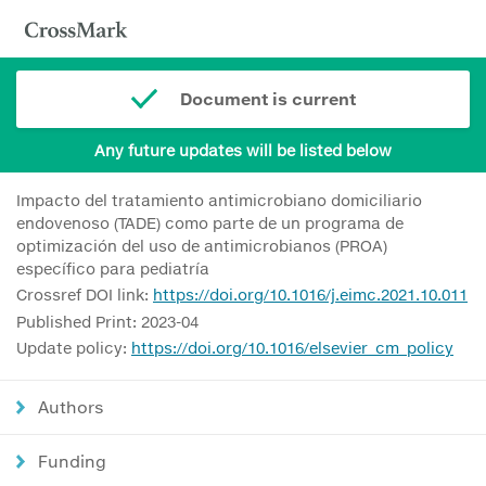
Document is current
Any future updates will be listed below
Impacto del tratamiento antimicrobiano domiciliario
endovenoso (TADE) como parte de un programa de
optimización del uso de antimicrobianos (PROA)
específico para pediatría
Crossref DOI link:
https://doi.org/10.1016/j.eimc.2021.10.011
Published Print: 2023-04
Update policy:
https://doi.org/10.1016/elsevier_cm_policy
Authors
Funding