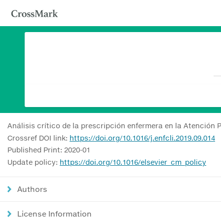
Análisis crítico de la prescripción enfermera en la Atención 
Crossref DOI link:
https://doi.org/10.1016/j.enfcli.2019.09.014
Published Print: 2020-01
Update policy:
https://doi.org/10.1016/elsevier_cm_policy
Authors
License Information