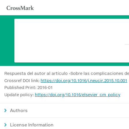
Respuesta del autor al artículo «Sobre las complicaciones de l
Crossref DOI link:
https://doi.org/10.1016/j.neucir.2015.10.001
Published Print: 2016-01
Update policy:
https://doi.org/10.1016/elsevier_cm_policy
Authors
License Information