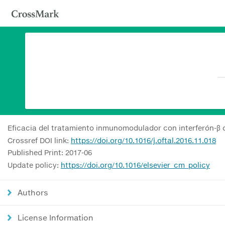
Eficacia del tratamiento inmunomodulador con interferón-β o 
Crossref DOI link:
https://doi.org/10.1016/j.oftal.2016.11.018
Published Print: 2017-06
Update policy:
https://doi.org/10.1016/elsevier_cm_policy
Authors
License Information