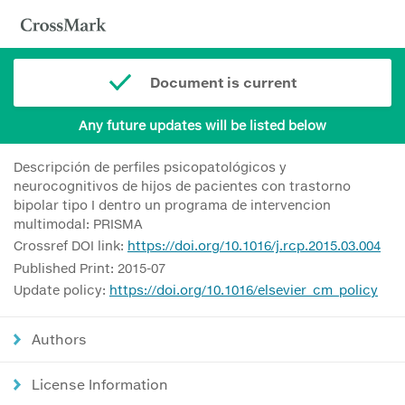
Document is current
Any future updates will be listed below
Descripción de perfiles psicopatológicos y
neurocognitivos de hijos de pacientes con trastorno
bipolar tipo I dentro un programa de intervencion
multimodal: PRISMA
Crossref DOI link:
https://doi.org/10.1016/j.rcp.2015.03.004
Published Print: 2015-07
Update policy:
https://doi.org/10.1016/elsevier_cm_policy
Authors
License Information