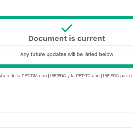
Document is current
Any future updates will be listed below
stico de la PET/RM con [18F]FDG y la PET/TC con [18F]FDG para l