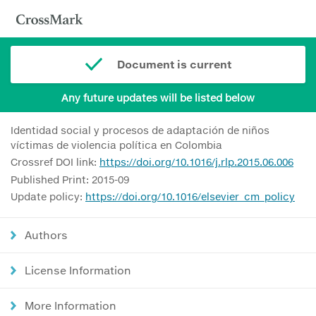
Document is current
Any future updates will be listed below
Identidad social y procesos de adaptación de niños
víctimas de violencia política en Colombia
Crossref DOI link:
https://doi.org/10.1016/j.rlp.2015.06.006
Published Print: 2015-09
Update policy:
https://doi.org/10.1016/elsevier_cm_policy
Authors
License Information
More Information